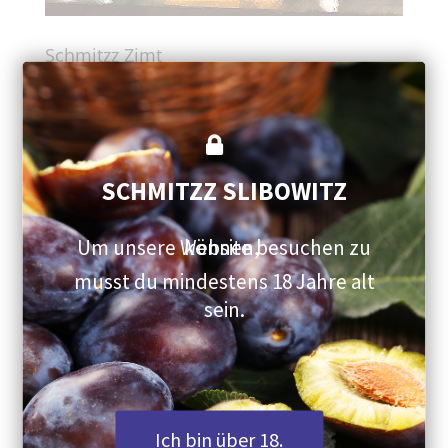
Schmitzz Zimt
Likör aus Slibowitz – Das Original
Den puren Slibowitz verfeinern wir in einem
bedächtigen, sorgfältigen und langsamen Verfahren
mit karamellisiertem Rohrohrzucker und echtem
SCHMITZZ SLIBOWITZ
Ceylon Zimt. Geniessen Sie diese Spezialität heiß
oder kalt und erleben Sie eine einmalige Symbiose
von seidig- sinnlichem Duft und Geschmack.
Um unsere Website besuchen zu können,
musst du mindestens 18 Jahre alt
sein.
Rezeptvorschläge
Ich bin über 18.