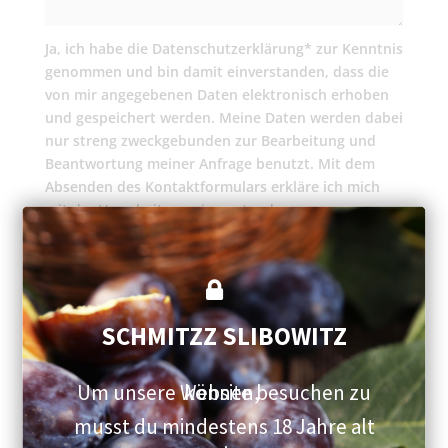
Ja, ich habe die Datenschutzerklärung* zur Kenntnis
genommen und bin damit einverstanden, dass die
von mir angegebenen Daten elektronisch erhoben
und gespeichert werden. Meine Daten werden dabei
nur streng zweckgebunden zur Bearbeitung und
Beantwortung meiner Anfrage benutzt. Mit dem
Absenden des Kontaktformulars erkläre ich mich
mit der Verarbeitung einverstanden.
Einwilligung
Senden
SCHMITZZ SLIBOWITZ
*Bitte lesen Sie hier unsere Datenschutzerklärung,
bevor Sie einwilligen.
Um unsere Website besuchen zu können,
Unser Standort
musst du mindestens 18 Jahre alt