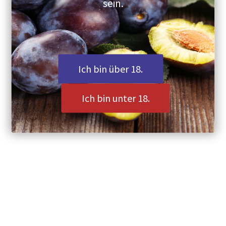
sein.
allPlum GmbH
Suedwestkorso 30
14197 Berlin
GERMANY
Tel.: +49 30 4705 9872
Ich bin über 18.
Kontakt:
info@allplum.com
Registergericht: Berlin Charlottenburg,
Ich bin unter 18.
HRB Nr. 191 521
Geschäftsführer: Oliver Noack
Homepagebetreiber: allPlum GmbH